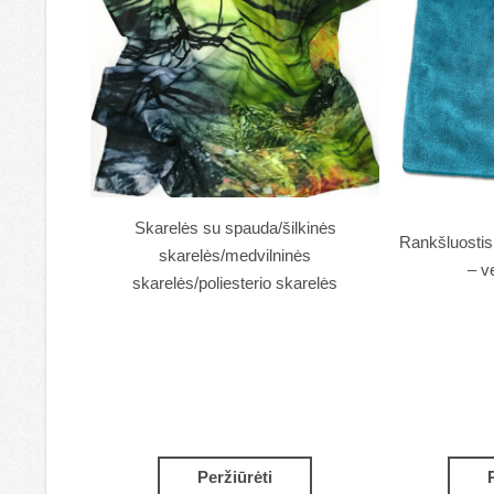
Skarelės su spauda/šilkinės
Rankšluostis 
skarelės/medvilninės
– v
skarelės/poliesterio skarelės
Peržiūrėti