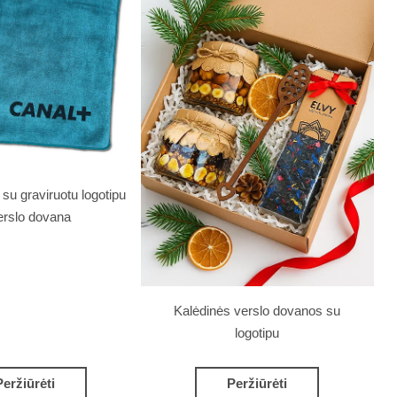
su graviruotu logotipu
erslo dovana
Kalėdinės verslo dovanos su
logotipu
Peržiūrėti
Peržiūrėti