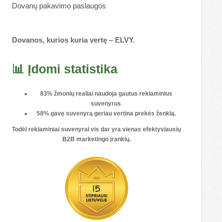
Dovanų pakavimo paslaugos
Dovanos, kurios kuria vertę – ELVY.
📊 Įdomi statistika
83% žmonių realiai naudoja gautus reklaminius
suvenyrus
.
58% gavę suvenyrą geriau vertina prekės ženklą.
Todėl reklaminiai suvenyrai vis dar yra vienas
efektyviausių
B2B marketingo įrankių
.