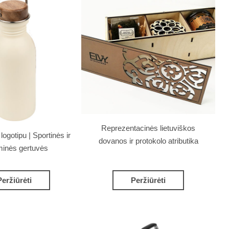
Reprezentacinės lietuviškos
ogotipu | Sportinės ir
dovanos ir protokolo atributika
minės gertuvės
Peržiūrėti
Peržiūrėti