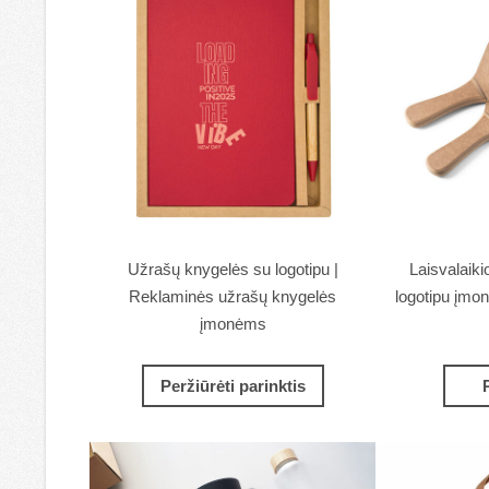
Užrašų knygelės su logotipu |
Laisvalaiki
Reklaminės užrašų knygelės
logotipu įmo
įmonėms
Peržiūrėti parinktis