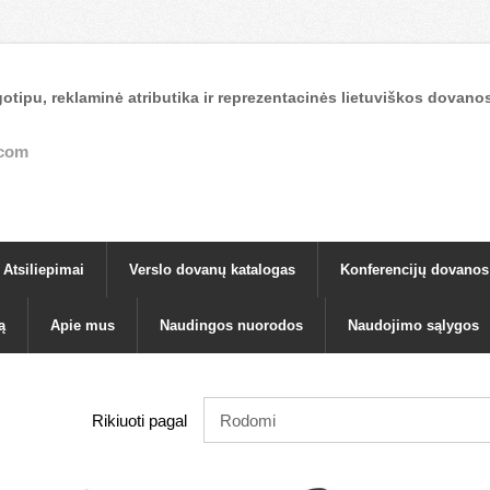
otipu, reklaminė atributika ir reprezentacinės lietuviškos dova
.com
Atsiliepimai
Verslo dovanų katalogas
Konferencijų dovanos
ą
Apie mus
Naudingos nuorodos
Naudojimo sąlygos
Rikiuoti pagal