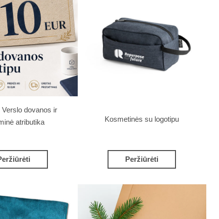
r Verslo dovanos ir
Kosmetinės su logotipu
minė atributika
Peržiūrėti
Peržiūrėti