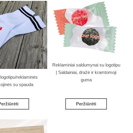
Reklaminiai saldumynai su logotipu
| Saldainiai, dražė ir kramtomoji
 logotipu/reklaminės
guma
kojinės su spauda
Peržiūrėti
Peržiūrėti