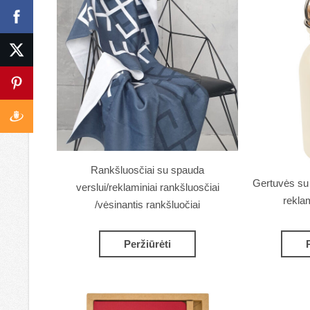
Rankšluosčiai su spauda
Gertuvės su l
verslui/reklaminiai rankšluosčiai
rekla
/vėsinantis rankšluočiai
Peržiūrėti