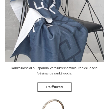
Rankšluosčiai su spauda verslui/reklaminiai rankšluosčiai
/vėsinantis rankšluočiai
Peržiūrėti