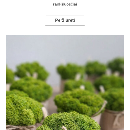
rankšluosčiai
Peržiūrėti