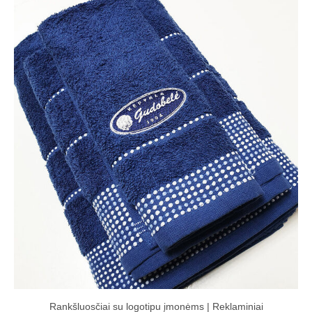
Rankšluosčiai su logotipu įmonėms | Reklaminiai