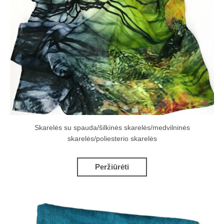
Skarelės su spauda/šilkinės skarelės/medvilninės
skarelės/poliesterio skarelės
Peržiūrėti