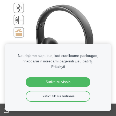
Naudojame slapukus, kad suteiktume paslaugas,
rinkodarai ir norėdami pagerinti jūsų patirtį.
Pritaikyti
Sutikti su visais
Sutikti tik su būtinais
Technologinės verslo dovanos su logotipu | Reklaminė
elektronika