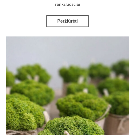
rankšluosčiai
Peržiūrėti