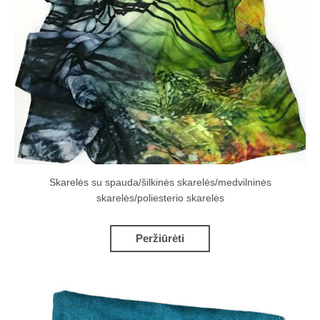
Skarelės su spauda/šilkinės skarelės/medvilninės
skarelės/poliesterio skarelės
Peržiūrėti