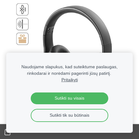
Naudojame slapukus, kad suteiktume paslaugas,
rinkodarai ir norėdami pagerinti jūsų patirtį.
Pritaikyti
Sutikti su visais
Sutikti tik su būtinais
Technologinės verslo dovanos su logotipu | Reklaminė
elektronika