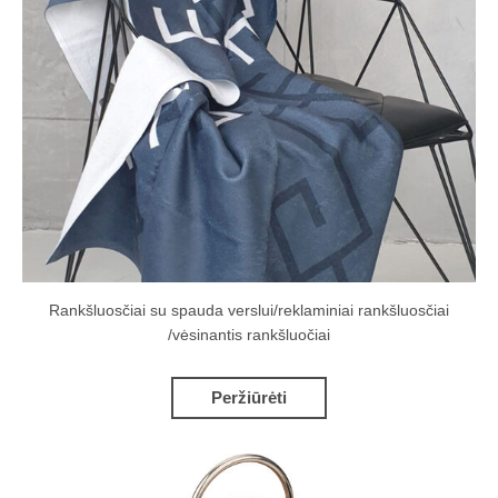
Rankšluosčiai su spauda verslui/reklaminiai rankšluosčiai
/vėsinantis rankšluočiai
Peržiūrėti