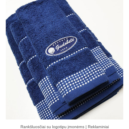
Rankšluosčiai su logotipu įmonėms | Reklaminiai