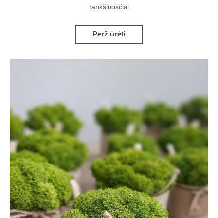
rankšluosčiai
Peržiūrėti