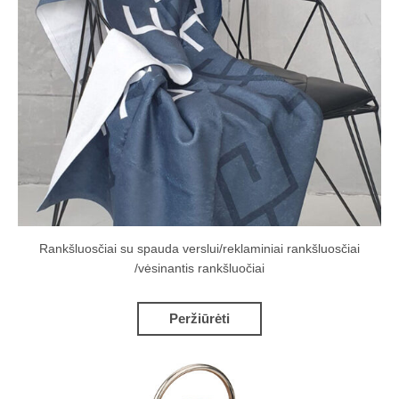
Rankšluosčiai su spauda verslui/reklaminiai rankšluosčiai
/vėsinantis rankšluočiai
Peržiūrėti