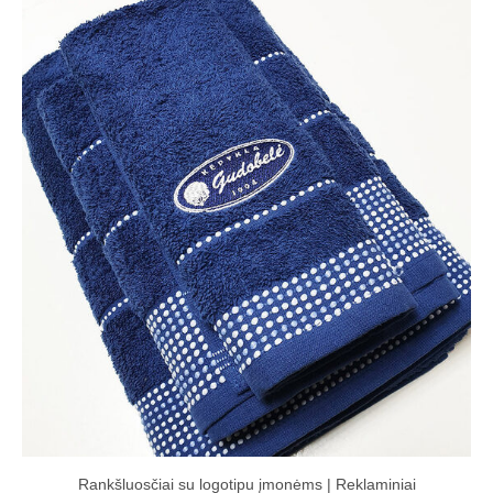
Rankšluosčiai su logotipu įmonėms | Reklaminiai