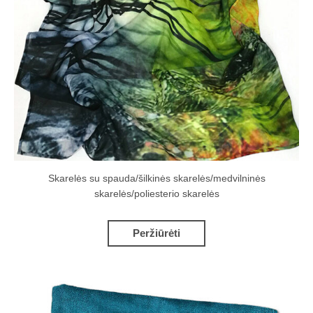
Skarelės su spauda/šilkinės skarelės/medvilninės
skarelės/poliesterio skarelės
Peržiūrėti