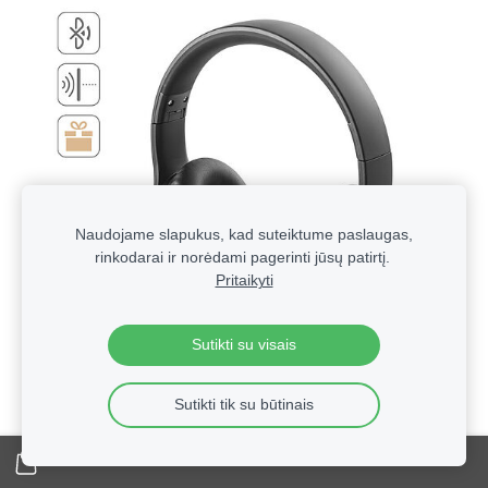
Naudojame slapukus, kad suteiktume paslaugas,
rinkodarai ir norėdami pagerinti jūsų patirtį.
Pritaikyti
Sutikti su visais
Sutikti tik su būtinais
Technologinės verslo dovanos su logotipu | Reklaminė
elektronika